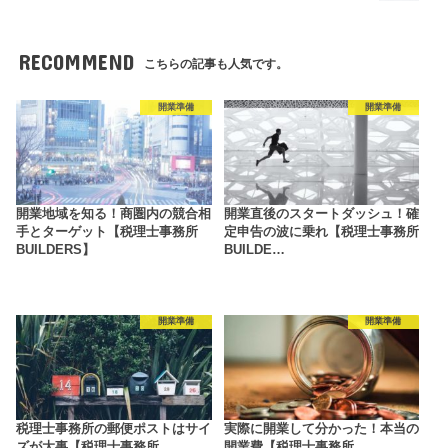
RECOMMEND
こちらの記事も人気です。
開業準備
開業準備
開業地域を知る！商圏内の競合相
開業直後のスタートダッシュ！確
手とターゲット【税理士事務所
定申告の波に乗れ【税理士事務所
BUILDERS】
BUILDE…
開業準備
開業準備
税理士事務所の郵便ポストはサイ
実際に開業して分かった！本当の
ズが大事【税理士事務所
開業費【税理士事務所