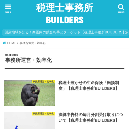
税理士事務所
menu
search
BUILDERS
開業地域を知る！商圏内の競合相手とターゲット【税理士事務所BUILDERS】
HOME
事務所運営・効率化
事務所運営・効率化
事務所運営・効率化
税理士泣かせの生命保険「転換制
度」【税理士事務所BUILDERS】
事務所運営・効率化
決算申告料の毎月分割受け取りにつ
いて【税理士事務所BUILDERS】