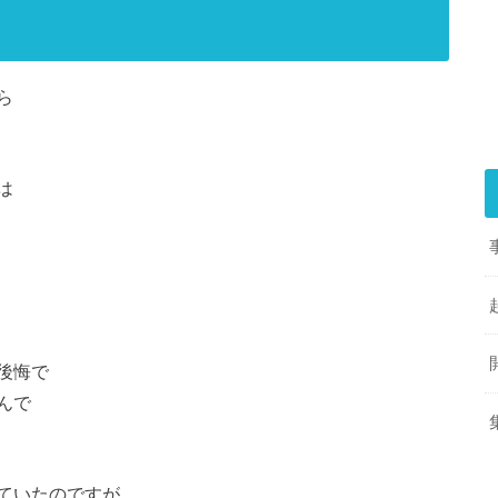
ら
は
後悔で
んで
ていたのですが