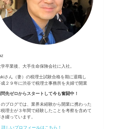
az
大学卒業後、大手生命保険会社に入社。
yukiさん（妻）の税理士試験合格を期に退職し
平成２９年に渋谷で税理士事務所を夫婦で開業
顧問先ゼロからスタートして今も奮闘中！
このブログでは、業界未経験から開業に携わった
非税理士が３年間で経験したことを考察を含めて
書き綴っています。
➤
詳しいプロフィールはこちら！