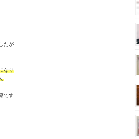
したが
になり
ん
察です